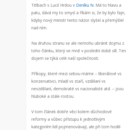
Titlbach s Lucií Hrdou v
Deníku N
. Má to hlavu a
patu, dává my to smysl a říkám si, že by bylo fajn,
kdyby nový ministr tento názor slyšel a přemýšlel
nad ním.
Na druhou stranu se ale nemohu ubránit dojmu z
toho článku, který ve mně v poslední době sílí. Ten
dojem se týká celé naší společnosti.
Příkopy, které mezi sebou máme – liberálové vs
konzervativci, mladí vs staří, vzdělaní vs
nevzdělaní, demokraté vs nacionalisté atd. – jsou
hluboké a stále rostou.
V tom článek dobře věci kolem důchodové
reformy a vůbec přístupu k jednotlivým
kategoriím lidí pojmenovávají, ale při tom hodili