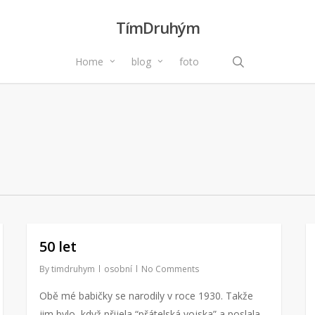
TímDruhým
search
Home
blog
foto
50 let
By
timdruhym
osobní
No Comments
Obě mé babičky se narodily v roce 1930. Takže
jim bylo, když přijela “přátelská vojska” a poslala