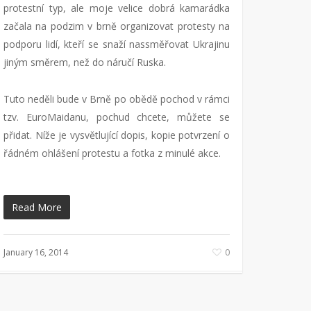
protestní typ, ale moje velice dobrá kamarádka
začala na podzim v brně organizovat protesty na
podporu lidí, kteří se snaží nassměřovat Ukrajinu
jiným směrem, než do náručí Ruska.
Tuto neděli bude v Brně po obědě pochod v rámci
tzv. EuroMaidanu, pochud chcete, můžete se
přidat. Níže je vysvětlující dopis, kopie potvrzení o
řádném ohlášení protestu a fotka z minulé akce.
Read More
January 16, 2014
0