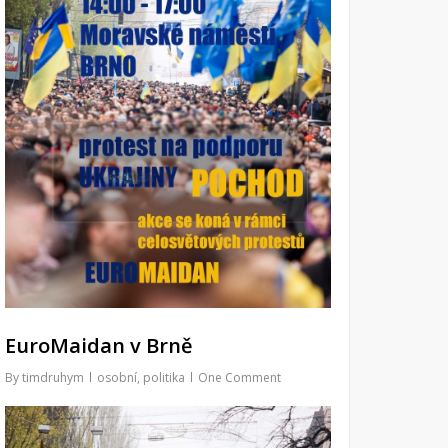
EuroMaidan v Brně
By
timdruhym
osobní
,
politika
One Comment