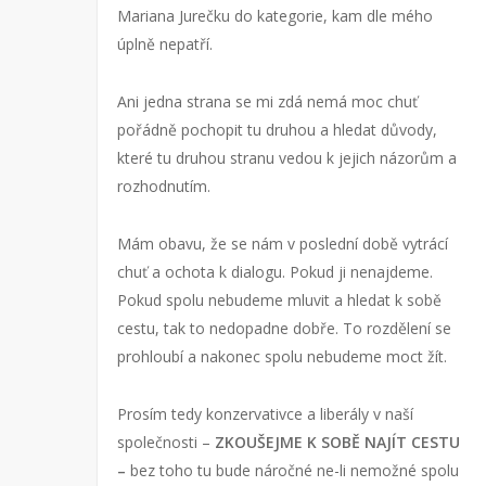
Mariana Jurečku do kategorie, kam dle mého
úplně nepatří.
Ani jedna strana se mi zdá nemá moc chuť
pořádně pochopit tu druhou a hledat důvody,
které tu druhou stranu vedou k jejich názorům a
rozhodnutím.
Mám obavu, že se nám v poslední době vytrácí
chuť a ochota k dialogu. Pokud ji nenajdeme.
Pokud spolu nebudeme mluvit a hledat k sobě
cestu, tak to nedopadne dobře. To rozdělení se
prohloubí a nakonec spolu nebudeme moct žít.
Prosím tedy konzervativce a liberály v naší
společnosti –
ZKOUŠEJME K SOBĚ NAJÍT CESTU
–
bez toho tu bude náročné ne-li nemožné spolu