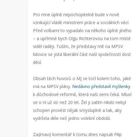
Pro mne úplně nepochopitelně bude v nově
vznikající vládě ministrem práce a sociálních věcí.
Před volbami to vypadalo na někoho úplně jiného
– a upřímně bych Olgu Richterovou na tom místě
viděl raději. Tuším, že představy mít na MPSV
lidovce se jistá liberální část naší společnosti dost
děsí.
Obsah těch hovorů o MJ se točí kolem toho, jaké
má na MPSV plány.
Nedávno představil myšlenky
k důchodové reformě, která naši zemi čeká. Mluví
se o ní už víc než 20 let. Žel ji zatím nikdo nebyl
schopen provést nějak smysluplně a tak, aby
vydržela déle než jedno volební období.
Zajímavý komentář k tomu dnes napsali Filip