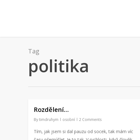
Skip
to
main
content
Tag
politika
Rozdělení…
By
timdruhym
osobní
2 Comments
Tím, jak jsem si dal pauzu od socek, tak mám víc
času přemýšlet. Je to tak. V rychlosti, když člověk