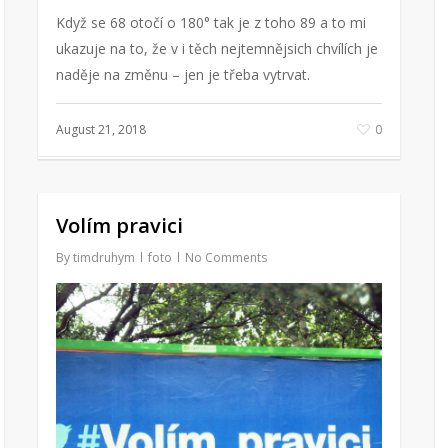
Když se 68 otočí o 180° tak je z toho 89 a to mi
ukazuje na to, že v i těch nejtemnějsich chvílích je
naděje na změnu – jen je třeba vytrvat.
August 21, 2018
0
Volím pravici
By
timdruhym
foto
No Comments