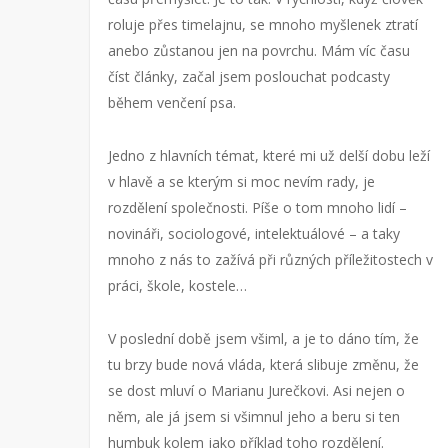
roluje přes timelajnu, se mnoho myšlenek ztratí
anebo zůstanou jen na povrchu. Mám víc času
číst články, začal jsem poslouchat podcasty
během venčení psa.
Jedno z hlavních témat, které mi už delší dobu leží
v hlavě a se kterým si moc nevím rady, je
rozdělení společnosti. Píše o tom mnoho lidí –
novináři, sociologové, intelektuálové – a taky
mnoho z nás to zažívá při různých příležitostech v
práci, škole, kostele…
V poslední době jsem všiml, a je to dáno tím, že
tu brzy bude nová vláda, která slibuje změnu, že
se dost mluví o Marianu Jurečkovi. Asi nejen o
něm, ale já jsem si všimnul jeho a beru si ten
humbuk kolem jako příklad toho rozdělení.