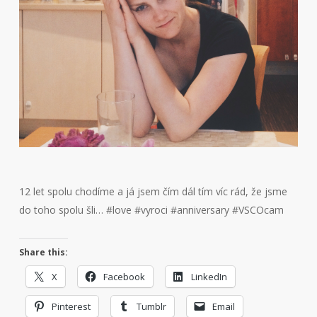
12 let spolu chodíme a já jsem čím dál tím víc rád, že jsme
do toho spolu šli… #love #vyroci #anniversary #VSCOcam
Share this:
X
Facebook
LinkedIn
Pinterest
Tumblr
Email