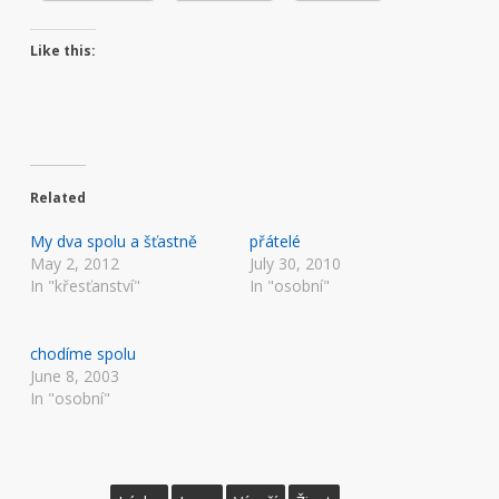
Like this:
Related
My dva spolu a šťastně
přátelé
May 2, 2012
July 30, 2010
In "křesťanství"
In "osobní"
chodíme spolu
June 8, 2003
In "osobní"