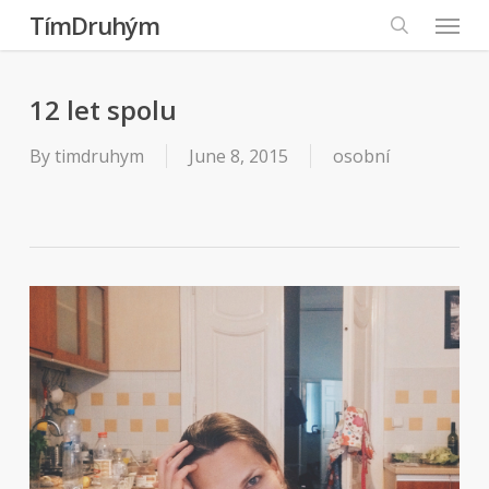
Menu
Skip
TímDruhým
to
search
main
content
12 let spolu
By
timdruhym
June 8, 2015
osobní